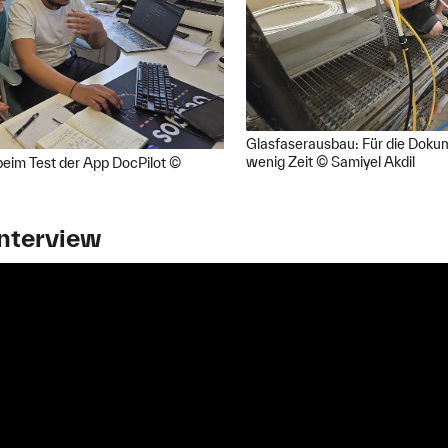
Glasfaserausbau: Für die Dokume
wenig Zeit © Samiyel Akdil
 beim Test der App DocPilot ©
Interview