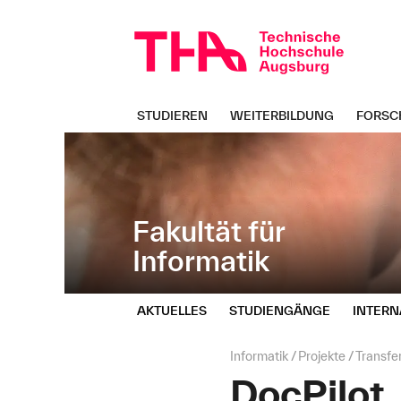
Navigation
Direkt
überspringen
zur
Navigation
von
"Informatik"
STUDIEREN
WEITERBILDUNG
FORSC
Fakultät für
Informatik
AKTUELLES
STUDIENGÄNGE
INTERN
Seitenpfad:
Informatik
Projekte
Transfe
DocPilot