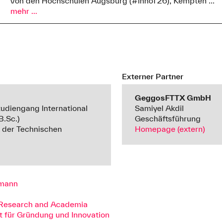
von den Hochschulen Augsburg (#InnoT26), Kempten ...
mehr ...
Externer Partner
GeggosFTTX GmbH
udiengang International
Samiyel Akdil
B.Sc.)
Geschäftsführung
k der Technischen
Homepage (extern)
rmann
n Research and Academia
t für Gründung und Innovation