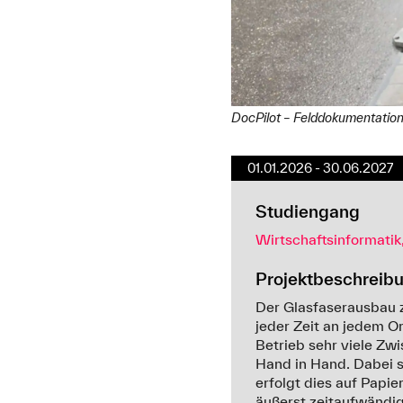
DocPilot – Felddokumentation 
01.01.2026 - 30.06.2027
Studiengang
Wirtschaftsinformatik,
Projektbeschreib
Der Glasfaserausbau zä
jeder Zeit an jedem O
Betrieb sehr viele Zw
Hand in Hand. Dabei s
erfolgt dies auf Papi
äußerst zeitaufwändig 