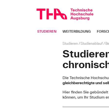
Navigation
überspringen
STUDIEREN
WEITERBILDUNG
FORSC
Seitenpfad:
Studieren
Studienablauf
B
Studiere
chronisc
Die Technische Hochschu
gleichberechtigte und se
Hier finden Sie gebündelt
können, um Ihr Studium er