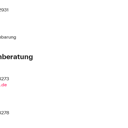
2931
nbarung
enberatung
g
3273
a.de
g
3278