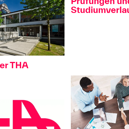
Prüfungen und
Studiumverla
der THA