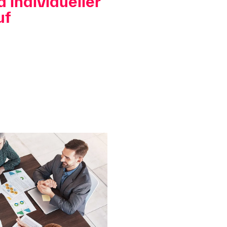
 individueller
uf