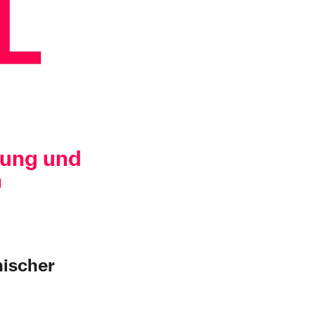
tung und
n
nischer