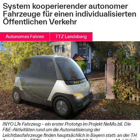
System kooperierender autonomer
Fahrzeuge für einen individualisierten
Öffentlichen Verkehr
Autonomes Fahren
TTZ Landsberg
INYO L7e Fahrzeug – ein erster Prototyp im Projekt NeMo.bil. Die
F&E-Aktivitäten rund um die Automatisierung der
Leichtbaufahrzeuge finden hauptsächlich in Bayern statt: an der TH