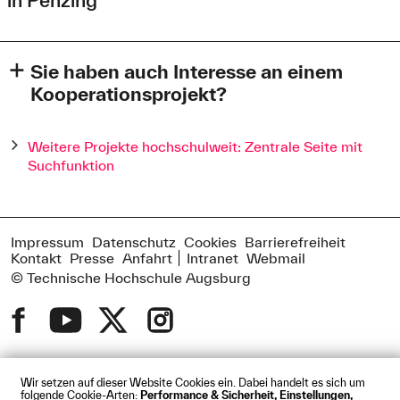
Sie haben auch Interesse an einem
Kooperationsprojekt?
Wollen Sie gesellschaftlichen Mehrwert schaffen und sind
aus Augsburg oder der Region Bayerisch-Schwaben? Sie
Weitere Projekte hochschulweit: Zentrale Seite mit
haben dafür eine spannende Projektidee und suchen
Suchfunktion
einen passenden Partner an der Technischen Hochschule
Augsburg (THA)? Oder Sie sind an der THA und wollen
einen externen Kooperationspartner für Ihr Vorhaben
finden? – Wir vermitteln Ihnen gerne passende Partner
Impressum
Datenschutz
Cookies
Barrierefreiheit
bzw. Ideen für Forschungs- und Entwicklungsprojekte in
Kontakt
Presse
Anfahrt
Intranet
Webmail
Augsburg und der Region.
© Technische Hochschule Augsburg
Felder mit einem
*
sind Pflichtfelder und müssen ausgefüllt werden.
Nennen Sie uns ihre Kontaktdaten, wir nehmen Kontakt mit
Ihnen auf.
Wir setzen auf dieser Website Cookies ein. Dabei handelt es sich um
folgende Cookie-Arten:
Performance & Sicherheit, Einstellungen,