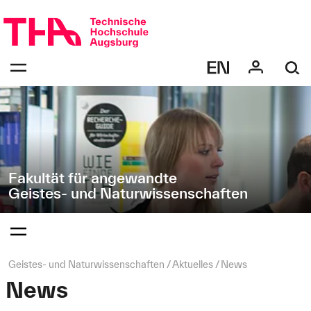
Navigation
Direkt
überspringen
zur
Navigation
Navigation:
von
bestätigen
"Geistes-
zum
Öffnen
und
des
Naturwissenschaften"
Menüs
Fakultät für angewandte
Geistes- und Naturwissenschaften
Navigation:
bestätigen
zum
Öffnen
des
Seitenpfad:
Geistes- und Naturwissenschaften
Aktuelles
News
Menüs
News