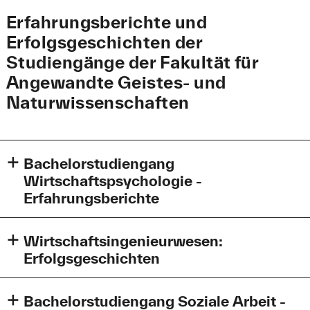
Erfahrungsberichte und
Erfolgsgeschichten der
Studiengänge der Fakultät für
Angewandte Geistes- und
Naturwissenschaften
Bachelorstudiengang
Wirtschaftspsychologie -
Erfahrungsberichte
Wirtschaftspsychologie
Wirtschaftsingenieurwesen:
Bachelorstudiengang
Erfolgsgeschichten
Wirtschaftspsychologie an
der Hochschule Augsburg
Bachelorstudiengang Soziale Arbeit -