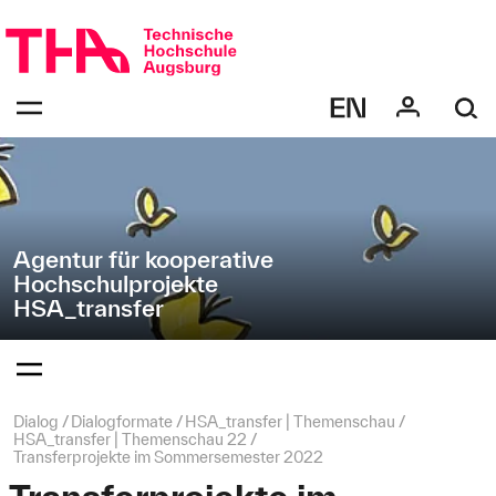
Navigation
Direkt
überspringen
zur
Navigation
Navigation:
von
bestätigen
"HSA_transfer"
zum
Öffnen
des
Menüs
Agentur für kooperative
Hochschulprojekte
HSA_transfer
Navigation:
bestätigen
zum
Öffnen
des
Seitenpfad:
Dialog
Dialogformate
HSA_transfer | Themenschau
Menüs
HSA_transfer | Themenschau 22
Transferprojekte im Sommersemester 2022