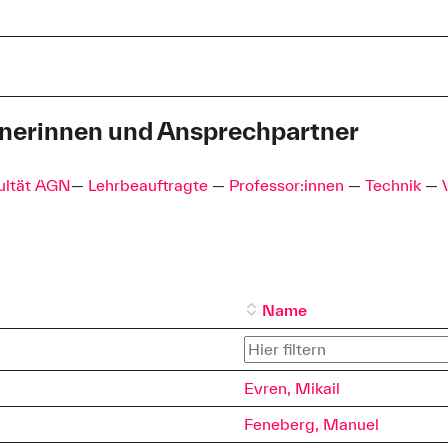
che Wahlpflichtmodule
nerinnen und Ansprechpartner
08:00 - 12:00 und 13:00 bis 15:00
09:00 - 12:00 und 13:00 bis 15:00
ultät AGN
—
Lehrbeauftragte
—
Professor:innen
—
Technik
—
08:00 - 12:00 und 13:00 bis 15:00
09:00 - 12:00
itzender
ung AWP-Programm
 ZSI
Name
86-3301
86-3310
Evren, Mikail
Feneberg, Manuel
ng.