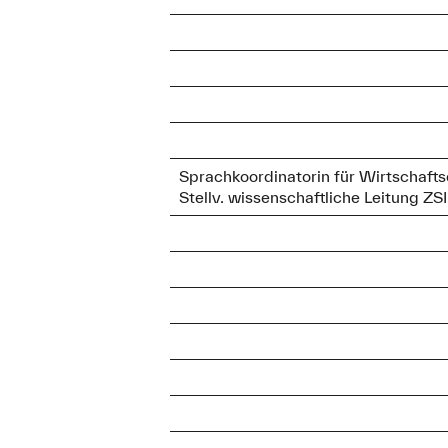
Claudia Schmidt
Telefon:
+49 821 55
Soziale.Arbeit@hs-au
Anschrift
An der Hochschule 1
Sprachkoordinatorin für Wirtschafts
Raum B 1.01
Stellv. wissenschaftliche Leitung ZSI
86161 Augsburg