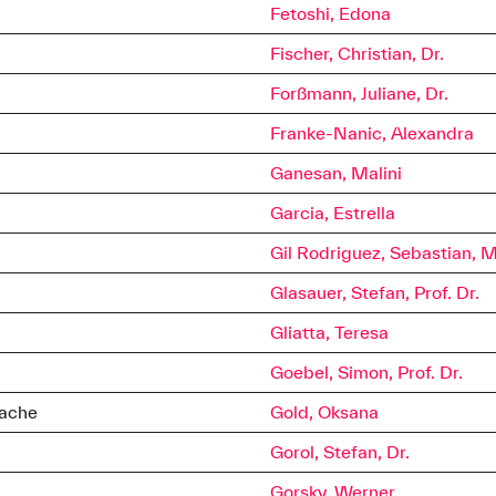
in W-Ing.
Fetoshi, Edona
ale Arbeit
Fischer, Christian, Dr.
Arbeit
Forßmann, Juliane, Dr.
a Science
Franke-Nanic, Alexandra
Ganesan, Malini
für angewandte Geistes- und
Garcia, Estrella
Gil Rodriguez, Sebastian, M
t •
08:30 - 12:30 Uhr
Glasauer, Stefan, Prof. Dr.
ice
08:30 - 12:30 Uhr
Gliatta, Teresa
ice
08:30 - 12:30 Uhr
t •
08:30 - 12:30 Uhr
Goebel, Simon, Prof. Dr.
t •
08:30 - 11:30 Uhr
rache
Gold, Oksana
Gorol, Stefan, Dr.
Gorsky, Werner