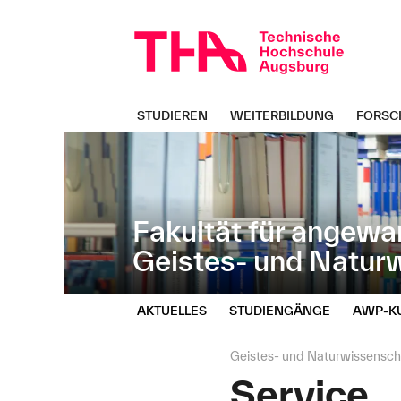
Navigation
Direkt
überspringen
zur
Navigation
von
"Geistes-
und
STUDIEREN
WEITERBILDUNG
FORSC
Naturwissenschaften"
Fakultät für angewa
Geistes- und Natur
AKTUELLES
STUDIENGÄNGE
AWP‑K
Seitenpfad:
Geistes- und Naturwissensch
Service