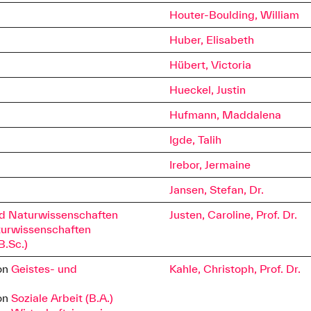
Houter-Boulding, William
Huber, Elisabeth
Hübert, Victoria
Hueckel, Justin
Hufmann, Maddalena
Igde, Talih
Irebor, Jermaine
Jansen, Stefan, Dr.
nd Naturwissenschaften
Justen, Caroline, Prof. Dr.
turwissenschaften
B.Sc.)
on
Geistes- und
Kahle, Christoph, Prof. Dr.
on
Soziale Arbeit (B.A.)