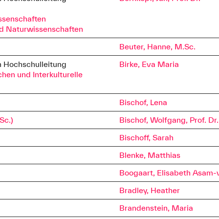
ssenschaften
86-3125
nd Naturwissenschaften
gsburg.de
Beuter, Hanne, M.Sc.
n Hochschulleitung
Birke, Eva Maria
hen und Interkulturelle
Bischof, Lena
Sc.)
Bischof, Wolfgang, Prof. Dr.
Bischoff, Sarah
Blenke, Matthias
Boogaart, Elisabeth Asam-van
Bradley, Heather
Brandenstein, Maria