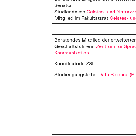
Senator
Claudia Schmidt
Studiendekan
Geistes- und Naturwi
Telefon:
+49 821 55
Mitglied im Fakultätsrat
Geistes- u
Soziale.Arbeit@hs-au
Beratendes Mitglied der erweiterte
Anschrift
Geschäftsführerin
Zentrum für Sprac
An der Hochschule 1
Kommunikation
Raum B 1.01
Koordinatorin ZSI
86161 Augsburg
Studiengangsleiter
Data Science (B.