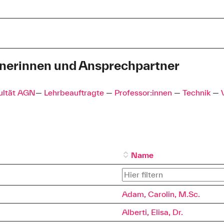
che Wahlpflichtmodule
nerinnen und Ansprechpartner
08:00 - 12:00 und 13:00 bis 15:00
09:00 - 12:00 und 13:00 bis 15:00
ultät AGN
—
Lehrbeauftragte
—
Professor:innen
—
Technik
—
08:00 - 12:00 und 13:00 bis 15:00
09:00 - 12:00
itzender
ung AWP-Programm
 ZSI
Name
86-3301
86-3310
Adam, Carolin, M.Sc.
Alberti, Elisa, Dr.
ng.