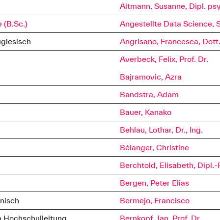
in W-Ing.
Altmann, Susanne, Dipl. ps
ale Arbeit
 (B.Sc.)
Angestellte Data Science, 
Arbeit
ugiesisch
Angrisano, Francesca, Dott
a Science
Averbeck, Felix, Prof. Dr.
Bajramovic, Azra
für angewandte Geistes- und
Bandstra, Adam
Bauer, Kanako
t •
08:30 - 12:30 Uhr
Behlau, Lothar, Dr., Ing.
ice
08:30 - 12:30 Uhr
Bélanger, Christine
ice
08:30 - 12:30 Uhr
t •
08:30 - 12:30 Uhr
Berchtold, Elisabeth, Dipl.-
t •
08:30 - 11:30 Uhr
Bergen, Peter Elias
nisch
Bermejo, Francisco
n Hochschulleitung
Bernkopf, Jan, Prof. Dr.