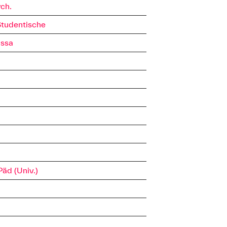
ych.
Studentische
.ssa
Päd (Univ.)