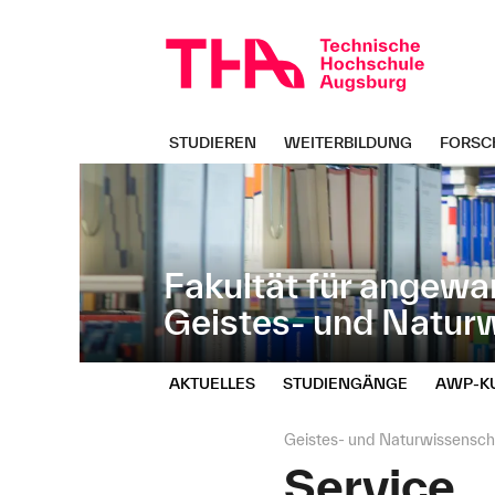
Navigation
Direkt
überspringen
zur
Navigation
von
"Geistes-
und
STUDIEREN
WEITERBILDUNG
FORSC
Naturwissenschaften"
Fakultät für angewa
Geistes- und Natur
AKTUELLES
STUDIENGÄNGE
AWP‑K
Seitenpfad:
Geistes- und Naturwissensch
Service