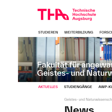
Navigation
Direkt
überspringen
zur
Navigation
von
"Geistes-
und
STUDIEREN
WEITERBILDUNG
FORSC
Naturwissenschaften"
Fakultät für angewa
Geistes- und Natur
AKTUELLES
STUDIENGÄNGE
AWP‑K
Seitenpfad:
Geistes- und Naturwissensch
News