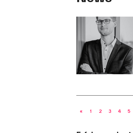
«
1
2
3
4
5