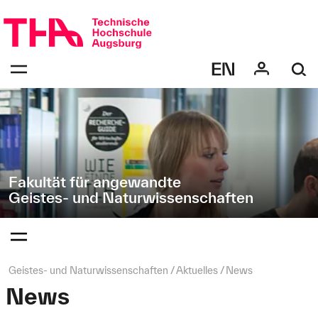
Navigation
Direkt
überspringen
zur
Navigation
Navigation:
von
bestätigen
"Geistes-
zum
Öffnen
und
des
Naturwissenschaften"
Menüs
Fakultät für angewandte
Geistes- und Naturwissenschaften
Navigation:
bestätigen
zum
Öffnen
des
Seitenpfad:
Geistes- und Naturwissenschaften
Aktuelles
News
Menüs
News